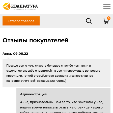
Ставрополь
Скидки
Акции
ОТДЕЛОЧНЫЕ МАТЕРИАЛЫ
Готовые решения
0
Каталог товаров
+7 (8652) 20-54-77
Доставка и оплата
Контакты
в будние дни — с 9.00 до 19.00,
Сб, Вс — выходной
Отзывы покупателей
Отзывы
ЗАКАЗАТЬ ЗВОНОК
Вход
/
Регистрация
Анна
,
09.08.22
Прежде всего хочу сказать большое спасибо компании и
отдельное спасибо оператору!) на все интересующие вопросы о
продукции,четкий ответ,быстрая доставка и самое главное
качество отличное! ( заказывали плитку)
Администрация
Анна, признательны Вам за то, что заказали у нас,
нашли время написать отзыв на странице нашего
сайта, выделили несколько наших действительно