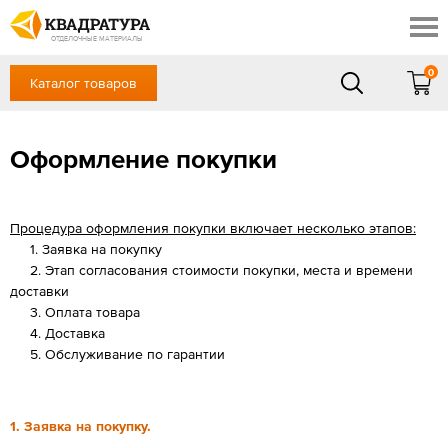
Ставрополь
Скидки
Акции
ОТДЕЛОЧНЫЕ МАТЕРИАЛЫ
Готовые решения
0
Каталог товаров
+7 (8652) 20-54-77
Доставка и оплата
Контакты
в будние дни — с 9.00 до 19.00,
Сб, Вс — выходной
Оформление покупки
Отзывы
ЗАКАЗАТЬ ЗВОНОК
Вход
/
Регистрация
Процедура оформления покупки включает несколько этапов:
1. Заявка на покупку
2. Этап согласования стоимости покупки, места и времени
доставки
3. Оплата товара
4. Доставка
5. Обслуживание по гарантии
1. Заявка на покупку.