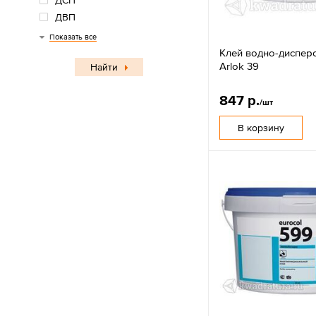
ДСП
ДВП
Наливная стяжка
Показать все
Клей водно-диспер
Arlok 39
Найти
847 р.
/шт
В корзину