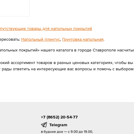
путствующие товары для напольных покрытий
ересовать:
Напольный плинтус
,
Грунтовка напольная
.
апольных покрытий» нашего каталога в городе Ставрополе насчитыва
ий ассортимент товаров в разных ценовых категориях, чтобы вы в
 рады ответить на интересующие вас вопросы и помочь с выбором
+7 (8652) 20-54-77
Telegram
в будние дни — с 9.00 до 19.00,