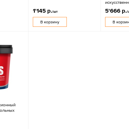
искусствен
1'145 р.
5'666 р.
/шт
/
В корзину
В корзи
сионный
польных