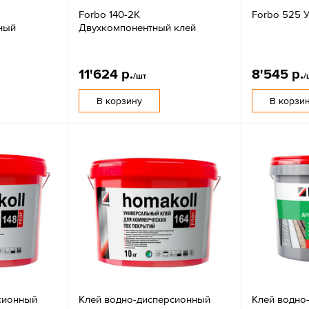
Forbo 140-2К
Forbo 525 
ный
Двухкомпонентный клей
11'624 р.
8'545 р.
/шт
/
В корзину
В корзи
сионный
Клей водно-дисперсионный
Клей водно