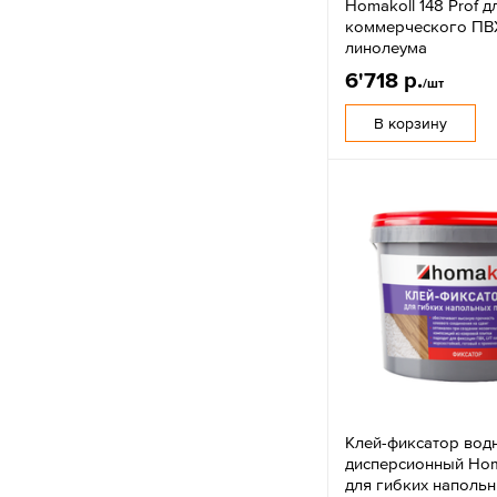
Homakoll 148 Prof д
коммерческого ПВ
линолеума
6'718 р.
/шт
В корзину
Клей-фиксатор вод
дисперсионный Hom
для гибких наполь