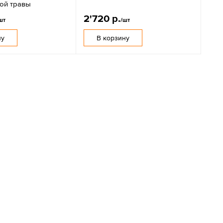
ной травы
2'720 р.
шт
/шт
ну
В корзину