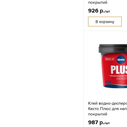
покрытий
926 р.
/шт
В корзину
Клей водно-диспер
Кесто Плюс для на
покрытий
987 р.
/шт