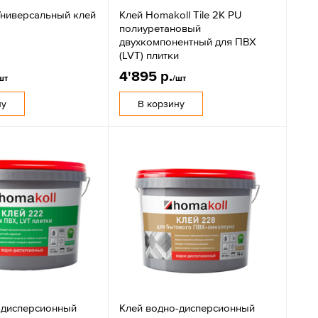
Универсальный клей
Клей Homakoll Tile 2K PU
полиуретановый
двухкомпонентный для ПВХ
(LVT) плитки
4'895 р.
шт
/шт
ну
В корзину
-дисперсионный
Клей водно-дисперсионный