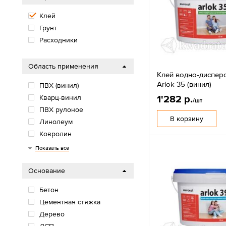
Клей
Грунт
Расходники
Область применения
Клей водно-диспер
Arlok 35 (винил)
ПВХ (винил)
1'282 р.
Кварц-винил
/шт
ПВХ рулоное
В корзину
Линолеум
Ковролин
Пробка
Ламинат
Паркет
Подложка
Показать все
Основание
Бетон
Цементная стяжка
Дерево