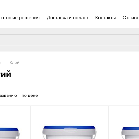
Готовые решения
Доставка и оплата
Контакты
Отзыв
ы
|
Клей
тий
названию
по цене