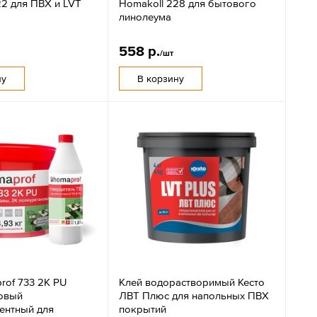
22 для ПВХ и LVT
Homakoll 228 для бытового
линолеума
558 р.
/шт
ну
В корзину
rof 733 2K PU
Клей водорастворимый Кесто
овый
ЛВТ Плюс для напольных ПВХ
ентный для
покрытий