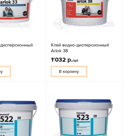
-дисперсионный
Клей водно-дисперсионный
Arlok 38
1'032 р.
/шт
ну
В корзину