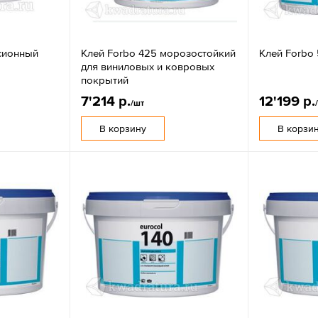
сионный
Клей Forbo 425 морозостойкий
Клей Forbo
для виниловых и ковровых
покрытий
7'214 р.
12'199 р.
/шт
В корзину
В корзи