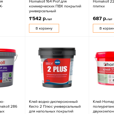
ля
Homakoll 164 Prof для
Homakoll 2
Х-
коммерческих ПВХ покрытий
плитки
универсальный
1'542 р.
687 р.
/шт
/шт
В корзину
В корзи
но-
Клей водно-дисперсионный
Клей Homap
akoll 286
Кесто 2 Плюс универсальный
полиуретан
ных
для напольных покрытий
двухкомпон