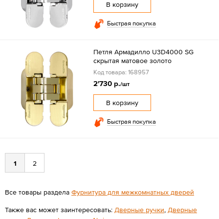
В корзину
Быстрая покупка
Петля Армадилло U3D4000 SG
скрытая матовое золото
Код товара: 168957
2'730 р.
/шт
В корзину
Быстрая покупка
1
2
Все товары раздела
Фурнитура для межкомнатных дверей
Также вас может заинтересовать:
Дверные ручки
,
Дверные