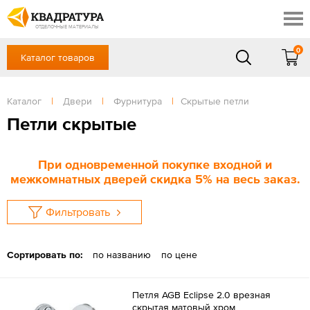
Ставрополь
Скидки
Акции
ОТДЕЛОЧНЫЕ МАТЕРИАЛЫ
Готовые решения
0
Каталог товаров
+7 (8652) 20-54-77
Доставка и оплата
Контакты
в будние дни — с 9.00 до 19.00,
Сб, Вс — выходной
Каталог
|
Двери
|
Фурнитура
|
Скрытые петли
Отзывы
ЗАКАЗАТЬ ЗВОНОК
Петли скрытые
Вход
/
Регистрация
При одновременной покупке входной и
межкомнатных дверей скидка 5% на весь заказ.
Фильтровать
Сортировать по:
по названию
по цене
Петля AGB Eclipse 2.0 врезная
скрытая матовый хром