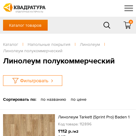
Ставрополь
Скидки
Акции
ОТДЕЛОЧНЫЕ МАТЕРИАЛЫ
Готовые решения
0
Каталог товаров
+7 (8652) 20-54-77
Доставка и оплата
Контакты
в будние дни — с 9.00 до 19.00,
Сб, Вс — выходной
Каталог
|
Напольные покрытия
|
Линолеум
|
Отзывы
Линолеум полукоммерческий
ЗАКАЗАТЬ ЗВОНОК
Линолеум полукоммерческий
Вход
/
Регистрация
Фильтровать
Сортировать по:
по названию
по цене
Линолеум Tarkett (Sprint Pro) Baden 1
Код товара: 112896
1'112 р.
/м2