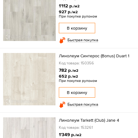
1'112 р.
/м2
927 р.
/м2
При покупке рулоном
В корзину
Быстрая покупка
Линолеум Синтерос (Bonus) Duart 1
Код товара: 150356
782 р.
/м2
652 р.
/м2
При покупке рулоном
В корзину
Быстрая покупка
Линолеум Tarkett (Club) Jane 4
Код товара: 153261
1'349 р.
/м2