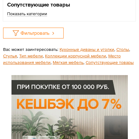
Сопутствующие товары
Показать категории
Фильтровать
Вас может заинтересовать:
Кухонные диваны и уголки
,
Столы
,
Стулья
,
Тип мебели
,
Коллекции корпусной мебели
,
Место
использования мебели
,
Мягкая мебель
,
Сопутствующие товары