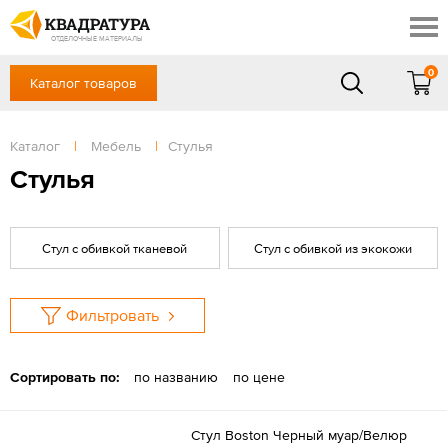
Ставрополь
Скидки
Акции
ОТДЕЛОЧНЫЕ МАТЕРИАЛЫ
Готовые решения
0
Каталог товаров
+7 (8652) 20-54-77
Доставка и оплата
Контакты
в будние дни — с 9.00 до 19.00,
Сб, Вс — выходной
Каталог
|
Мебель
|
Стулья
Отзывы
ЗАКАЗАТЬ ЗВОНОК
Стулья
Вход
/
Регистрация
Стул с обивкой тканевой
Стул с обивкой из экокожи
Фильтровать
Сортировать по:
по названию
по цене
Стул Boston Черный муар/Велюр