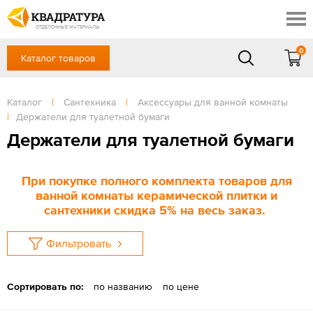
Ставрополь
Скидки
Акции
ОТДЕЛОЧНЫЕ МАТЕРИАЛЫ
Готовые решения
0
Каталог товаров
+7 (8652) 20-54-77
Доставка и оплата
Контакты
в будние дни — с 9.00 до 19.00,
Сб, Вс — выходной
Каталог
|
Сантехника
|
Аксессуары для ванной комнаты
Отзывы
|
Держатели для туалетной бумаги
ЗАКАЗАТЬ ЗВОНОК
Держатели для туалетной бумаги
Вход
/
Регистрация
При покупке полного комплекта товаров для
ванной комнаты керамической плитки и
сантехники скидка 5% на весь заказ.
Фильтровать
Сортировать по:
по названию
по цене