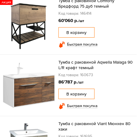
Тумба с раковиной Comforty
Акция
Бредфорд 75 дуб темный
Код товара: 146414
60'060 р.
/шт
В корзину
Быстрая покупка
Тумба с раковиной Aqwella Malaga 90
L/R крафт темный
Код товара: 160673
86'787 р.
/шт
В корзину
Быстрая покупка
Тумба с раковиной Viant Мюнхен 80
хаки
Код товара: 161695