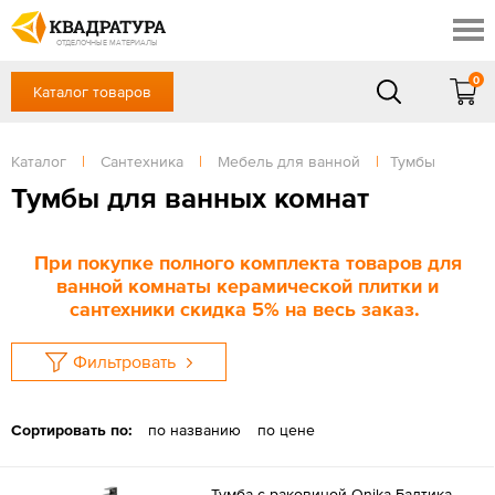
Ставрополь
Скидки
Акции
ОТДЕЛОЧНЫЕ МАТЕРИАЛЫ
Готовые решения
0
Каталог товаров
+7 (8652) 20-54-77
Доставка и оплата
Контакты
в будние дни — с 9.00 до 19.00,
Сб, Вс — выходной
Каталог
|
Сантехника
|
Мебель для ванной
|
Тумбы
Отзывы
ЗАКАЗАТЬ ЗВОНОК
Тумбы для ванных комнат
Вход
/
Регистрация
При покупке полного комплекта товаров для
ванной комнаты керамической плитки и
сантехники скидка 5% на весь заказ.
Фильтровать
Сортировать по:
по названию
по цене
Тумба с раковиной Onika Балтика-