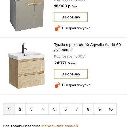
18'963 р.
/шт
В корзину
Быстрая покупка
Тумба с раковиной Aqwella Astrid 60
дуб давос
Код товара: 160031
24'771 р.
/шт
В корзину
Быстрая покупка
1
2
3
4
5
6
7
8
9
10
Все товары раздела
Мебель для ванной