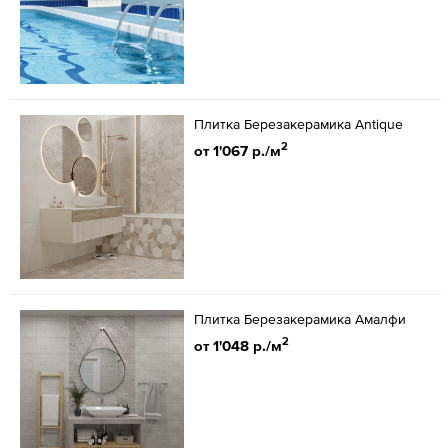
Плитка Березакерамика Antique
2
от 1'067 р./м
Плитка Березакерамика Амалфи
2
от 1'048 р./м