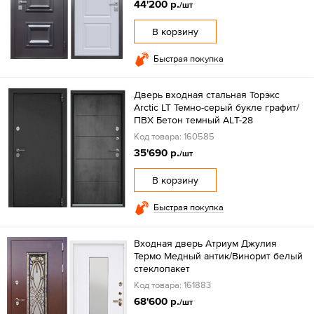
44'200 р.
/шт
В корзину
Быстрая покупка
Дверь входная стальная Торэкс
Arctic LT Темно-серый букле графит/
ПВХ Бетон темный АLТ-28
Код товара: 160585
35'690 р.
/шт
В корзину
Быстрая покупка
Входная дверь Атриум Джулия
Термо Медный антик/Винорит белый
стеклопакет
Код товара: 161883
68'600 р.
/шт