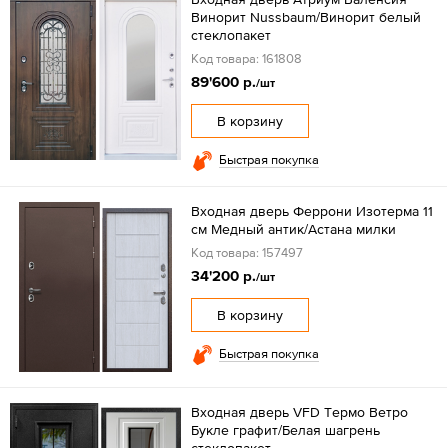
Винорит Nussbaum/Винорит белый
стеклопакет
Код товара: 161808
89'600 р.
/шт
В корзину
Быстрая покупка
Входная дверь Феррони Изотерма 11
см Медный антик/Астана милки
Код товара: 157497
34'200 р.
/шт
В корзину
Быстрая покупка
Входная дверь VFD Tермо Ветро
Букле графит/Белая шагрень