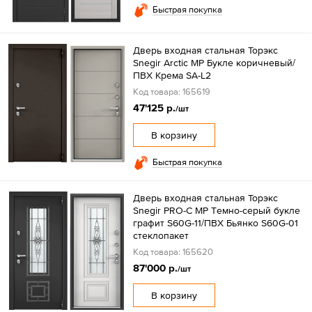
Быстрая покупка
Дверь входная стальная Торэкс
Snegir Arctic MP Букле коричневый/
ПВХ Крема SA-L2
Код товара: 165619
47'125 р.
/шт
В корзину
Быстрая покупка
Дверь входная стальная Торэкс
Snegir PRO-C MP Tемно-серый букле
графит S60G-11/ПВХ Бьянко S60G-01
стеклопакет
Код товара: 165620
87'000 р.
/шт
В корзину