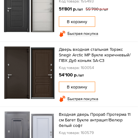
Код товара: 155493
51'801 р.
55'700 р.
/шт
/шт
В корзину
Быстрая покупка
Дверь входная стальная Торэкс
Snegir Arctic МР Букле коричневый/
ПВХ Дуб коньяк SA-С3
Код товара: 160054
54'100 р.
/шт
В корзину
Быстрая покупка
Входная дверь Прораб Протерма 11
см Багет Букле антрацит/Велюр
белый софт
Код товара: 160579