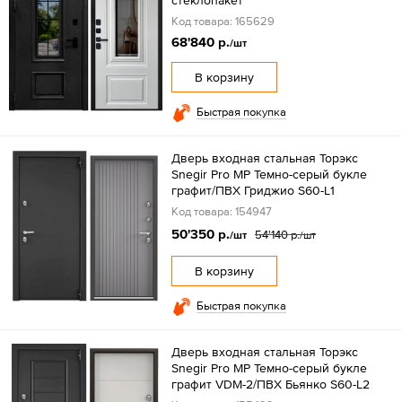
стеклопакет
Код товара: 165629
68'840 р.
/шт
В корзину
Быстрая покупка
Дверь входная стальная Торэкс
Snegir Pro MP Темно-серый букле
графит/ПВХ Гриджио S60-L1
Код товара: 154947
50'350 р.
54'140 р.
/шт
/шт
В корзину
Быстрая покупка
Дверь входная стальная Торэкс
Snegir Pro MP Темно-серый букле
графит VDM-2/ПВХ Бьянко S60-L2