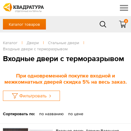
Ставрополь
Скидки
Акции
ОТДЕЛОЧНЫЕ МАТЕРИАЛЫ
Готовые решения
0
Каталог товаров
+7 (8652) 20-54-77
Доставка и оплата
Контакты
в будние дни — с 9.00 до 19.00,
Сб, Вс — выходной
Каталог
|
Двери
|
Стальные двери
|
Отзывы
Входные двери с терморазрывом
ЗАКАЗАТЬ ЗВОНОК
Входные двери с терморазрывом
Вход
/
Регистрация
При одновременной покупке входной и
межкомнатных дверей скидка 5% на весь заказ.
Фильтровать
Сортировать по:
по названию
по цене
Входная дверь Атриум Валенсия