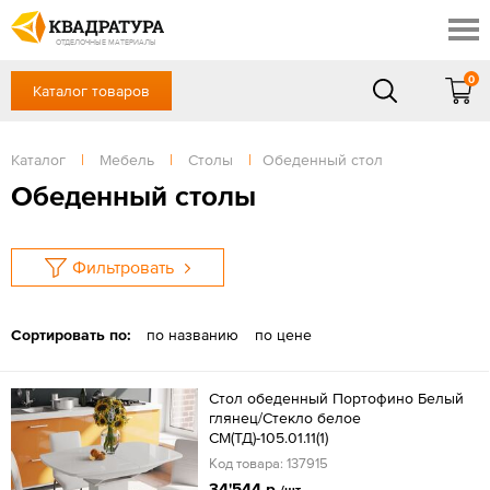
Ставрополь
Скидки
Акции
ОТДЕЛОЧНЫЕ МАТЕРИАЛЫ
Готовые решения
0
Каталог товаров
+7 (8652) 20-54-77
Доставка и оплата
Контакты
в будние дни — с 9.00 до 19.00,
Сб, Вс — выходной
Каталог
|
Мебель
|
Столы
|
Обеденный стол
Отзывы
ЗАКАЗАТЬ ЗВОНОК
Обеденный столы
Вход
/
Регистрация
Фильтровать
Сортировать по:
по названию
по цене
Стол обеденный Портофино Белый
глянец/Стекло белое
СМ(ТД)-105.01.11(1)
Код товара: 137915
34'544 р.