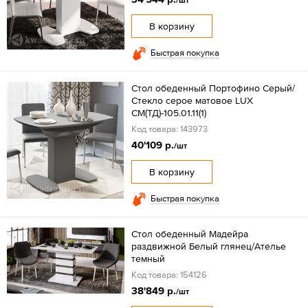
/шт
В корзину
Быстрая покупка
Стол обеденный Портофино Серый/
Стекло серое матовое LUX
СМ(ТД)-105.01.11(1)
Код товара: 143973
40'109 р.
/шт
В корзину
Быстрая покупка
Стол обеденный Мадейра
раздвижной Белый глянец/Ателье
темный
Код товара: 154126
38'849 р.
/шт