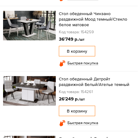
Стол обеденный Чинзано
раздвижной Моод темный/Стекло
белое матовое
Код товара: 154259
36'749 р.
/шт
В корзину
Быстрая покупка
Стол обеденный Детройт
раздвижной Белый/Ателье темный
Код товара: 154261
26'249 р.
/шт
В корзину
Быстрая покупка