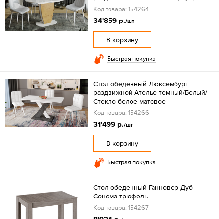
Код товара: 154264
34'859 р.
/шт
В корзину
Быстрая покупка
Стол обеденный Люксембург
раздвижной Ателье темный/Белый/
Стекло белое матовое
Код товара: 154266
31'499 р.
/шт
В корзину
Быстрая покупка
Стол обеденный Ганновер Дуб
Сонома трюфель
Код товара: 154267
8'924 р.