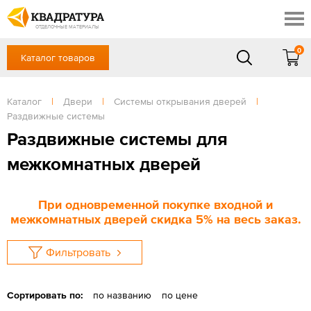
Ставрополь
Скидки
Акции
ОТДЕЛОЧНЫЕ МАТЕРИАЛЫ
Готовые решения
0
Каталог товаров
+7 (8652) 20-54-77
Доставка и оплата
Контакты
в будние дни — с 9.00 до 19.00,
Сб, Вс — выходной
Каталог
|
Двери
|
Системы открывания дверей
|
Отзывы
Раздвижные системы
ЗАКАЗАТЬ ЗВОНОК
Раздвижные системы для
Вход
/
Регистрация
межкомнатных дверей
При одновременной покупке входной и
межкомнатных дверей скидка 5% на весь заказ.
Фильтровать
Сортировать по:
по названию
по цене