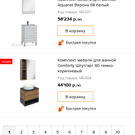
Aquanet Верона 58 белый
Код товара: 146301
58'234 р.
/кт.
В корзину
Быстрая покупка
Комплект мебели для ванной
Акция
Comforty Штутгарт 60 темно-
коричневый
Код товара: 146404
44'100 р.
/кт.
В корзину
Быстрая покупка
1
2
3
4
5
6
7
8
9
10