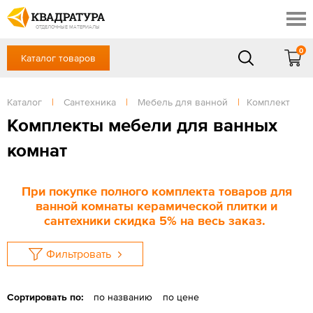
Ставрополь
Скидки
Акции
ОТДЕЛОЧНЫЕ МАТЕРИАЛЫ
Готовые решения
0
Каталог товаров
+7 (8652) 20-54-77
Доставка и оплата
Контакты
в будние дни — с 9.00 до 19.00,
Сб, Вс — выходной
Каталог
|
Сантехника
|
Мебель для ванной
|
Комплект
Отзывы
ЗАКАЗАТЬ ЗВОНОК
Комплекты мебели для ванных
Вход
/
Регистрация
комнат
При покупке полного комплекта товаров для
ванной комнаты керамической плитки и
сантехники скидка 5% на весь заказ.
Фильтровать
Сортировать по:
по названию
по цене