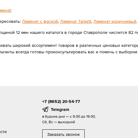
минат
ересовать:
Ламинат с фаской
,
Ламинат Tarkett
,
Ламинат коричневый
.
щиной 12 мм» нашего каталога в городе Ставрополе числится 82 поз
вать широкий ассортимент товаров в различных ценовых категория
льтанты всегда готовы проконсультировать вас и помочь с выборо
+7 (8652) 20-54-77
Telegram
в будние дни — с 9.00 до 19.00,
Сб, Вс — выходной
сти
Заказать звонок