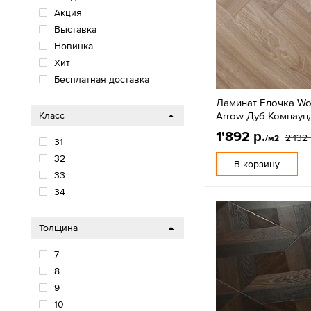
Акция
Выставка
Новинка
Хит
Бесплатная доставка
Ламинат Елочка Wo
Arrow Дуб Компаун
Класс
1'892 р.
2'132 
/м2
31
32
В корзину
33
34
Толщина
7
8
9
10