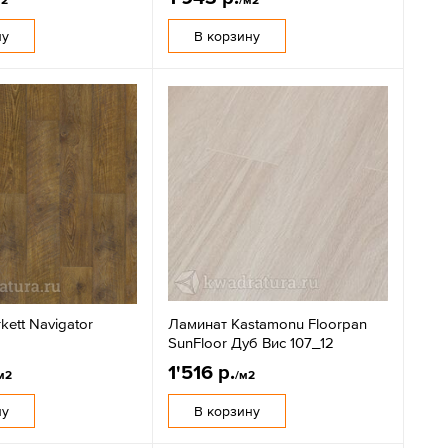
ну
В корзину
kett Navigator
Ламинат Kastamonu Floorpan
SunFloor Дуб Вис 107_12
1'516 р.
м2
/м2
ну
В корзину