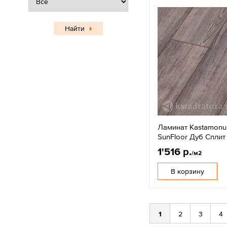
Найти
Ламинат Kastamonu
SunFloor Дуб Сплит
1'516 р.
/м2
В корзину
1
2
3
4