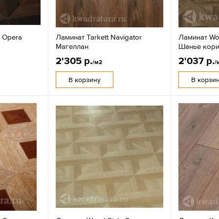
 Opera
Ламинат Tarkett Navigator
Ламинат Wo
Mагеллан
Шанье кор
2'305 р.
2'037 р.
/м2
/
В корзину
В корзи