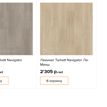
kett Navigator
Ламинат Tarkett Navigator Ла-
Манш
2'305 р.
м2
/м2
ну
В корзину