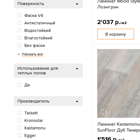
Ламинат Wood Style
Поверхность
Лоэнгрин
Фаска V4
2'037 р.
Антистатичный
/м2
Водостойкий
В корзину
Влагостойкий
Без фаски
Фаска U4
Показать все
Использование для
теплых полов
Да
Производитель
Tarkett
Kronostar
Ламинат Kastamonu
Kastamonu
SunFloor Дуб Тенер
Egger
1'516 р.
/м2