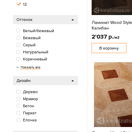
12
Оттенок
Ламинат Wood Style
Калибан
Белый/бежевый
2'037 р.
/м2
Бежевый
Серый
В корзину
Натуральный
Коричневый
Черный
Показать все
Дизайн
Дерево
Мрамор
Бетон
Паркет
Елочка