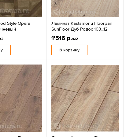
od Style Opera
Ламинат Kastamonu Floorpan
ичневый
SunFloor Дуб Родос 103_12
1'516 р.
м2
/м2
ну
В корзину