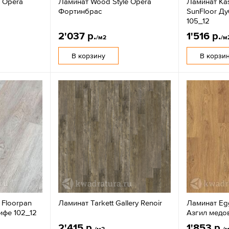
 Opera
Ламинат Wood Style Opera
Ламинат Ka
Фортинбрас
SunFloor Д
105_12
2'037 р.
1'516 р.
/м2
/м
В корзину
В корзи
 Floorpan
Ламинат Tarkett Gallery Renoir
Ламинат Egg
ифе 102_12
Азгил медо
2'415 р.
1'853 р.
/м2
/