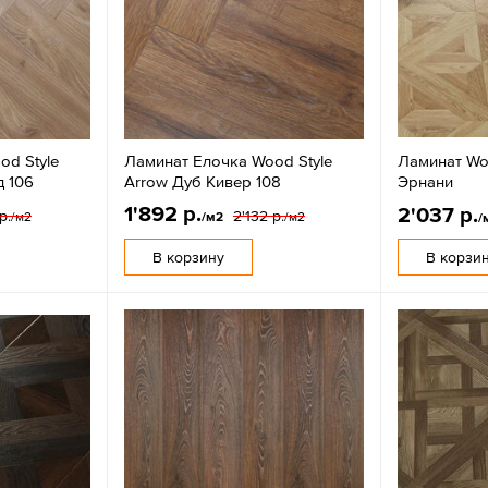
od Style
Ламинат Елочка Wood Style
Ламинат Wo
д 106
Arrow Дуб Кивер 108
Эрнани
1'892 р.
2'037 р.
р.
2'132 р.
/м2
/м2
/м2
/
В корзину
В корзи