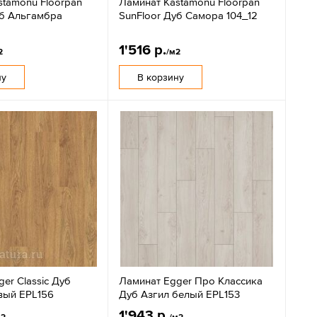
stamonu Floorpan
Ламинат Kastamonu Floorpan
уб Альгамбра
SunFloor Дуб Самора 104_12
1'516 р.
2
/м2
ну
В корзину
er Classic Дуб
Ламинат Egger Про Классика
вый EPL156
Дуб Азгил белый EPL153
1'943 р.
м2
/м2