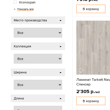
Kronospan
Wood Style
Royce
AGT
Classen
Timber
В корзину
Показать все
Место производства
Коллекция
Ширина
Ламинат Tarkett Nav
Спенсер
2'305 р.
/м2
Длина
В корзину