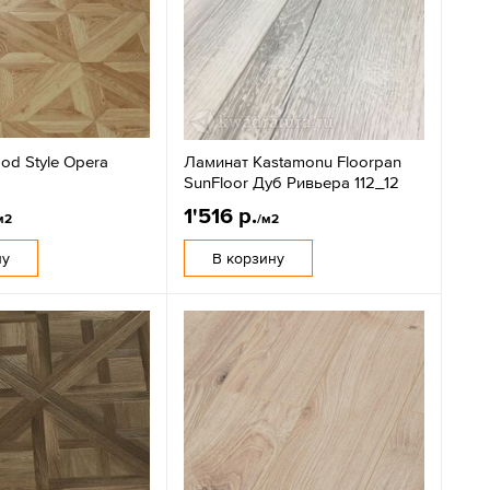
od Style Opera
Ламинат Kastamonu Floorpan
SunFloor Дуб Ривьера 112_12
1'516 р.
м2
/м2
ну
В корзину